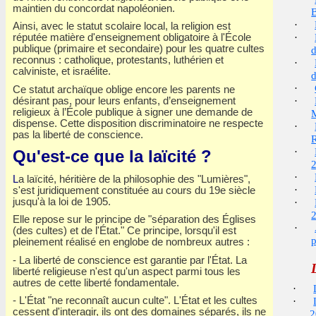
maintien du concordat napoléonien.
B
·
Ainsi, avec le statut scolaire local, la religion est
·
réputée matière d'enseignement obligatoire à l'École
publique (primaire et secondaire) pour les quatre cultes
reconnus : catholique, protestants, luthérien et
·
calviniste, et israélite.
·
Ce statut archaïque oblige encore les parents ne
·
désirant pas, pour leurs enfants, d’enseignement
religieux à l’École publique à signer une demande de
M
dispense. Cette disposition discriminatoire ne respecte
·
pas la liberté de conscience.
·
Qu'est-ce que la laïcité ?
·
L
a laïcité, héritière de la philosophie des "Lumières",
·
s'est juridiquement constituée au cours du 19e siècle
jusqu'à la loi de 1905.
·
Elle repose sur le principe de "séparation des Églises
·
(des cultes) et de l'État." Ce principe, lorsqu'il est
p
pleinement réalisé en englobe de nombreux autres :
- La liberté de conscience est garantie par l'État. La
liberté religieuse n'est qu'un aspect parmi tous les
autres de cette liberté fondamentale.
·
- L'État "ne reconnaît aucun culte". L'État et les cultes
·
cessent d'interagir, ils ont des domaines séparés, ils ne
2