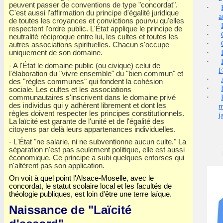
peuvent passer de conventions de type "concordat".
·
C'est aussi l'affirmation du principe d'égalité juridique
a
de toutes les croyances et convictions pourvu qu'elles
·
respectent l'ordre public. L'État applique le principe de
·
neutralité réciproque entre lui, les cultes et toutes les
·
autres associations spirituelles. Chacun s'occupe
·
uniquement de son domaine.
·
- A l'État le domaine public (ou civique) celui de
F
l'élaboration du "vivre ensemble" du "bien commun" et
·
des "règles communes" qui fondent la cohésion
·
sociale. Les cultes et les associations
·
communautaires s'inscrivent dans le domaine privé
des individus qui y adhèrent librement et dont les
m
règles doivent respecter les principes constitutionnels.
j
La laïcité est garante de l'unité et de l'égalité des
citoyens par delà leurs appartenances individuelles.
- L'État "ne salarie, ni ne subventionne aucun culte." La
séparation n'est pas seulement politique, elle est aussi
économique. Ce principe a subi quelques entorses qui
n'altèrent pas son application.
On voit à quel point l'Alsace-Moselle, avec le
concordat, le statut scolaire local et les facultés de
théologie publiques, est loin d'être une terre laïque.
Naissance de "Laïcité