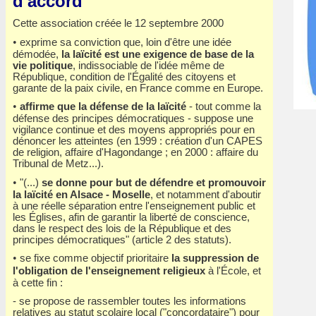
d'accord"
Cette association créée le 12 septembre 2000
•
exprime sa conviction que, loin d'être une idée
démodée,
la laïcité est une exigence de base de la
vie politique
, indissociable de l'idée même de
République, condition de l'Égalité des citoyens et
garante de la paix civile, en France comme en Europe.
•
affirme que la défense de la laïcité
- tout comme la
défense des principes démocratiques - suppose une
vigilance continue et des moyens appropriés pour en
dénoncer les atteintes (en 1999 : création d'un CAPES
de religion, affaire d'Hagondange ; en 2000 : affaire du
Tribunal de Metz...).
•
"(...)
se donne pour but de défendre et promouvoir
la laïcité en Alsace - Moselle
, et notamment d'aboutir
à une réelle séparation entre l'enseignement public et
les Églises, afin de garantir la liberté de conscience,
dans le respect des lois de la République et des
principes démocratiques" (article 2 des statuts).
•
se fixe comme objectif prioritaire
la suppression de
l'obligation de l'enseignement religieux
à l'École, et
à cette fin :
- se propose de rassembler toutes les informations
relatives au statut scolaire local ("concordataire") pour